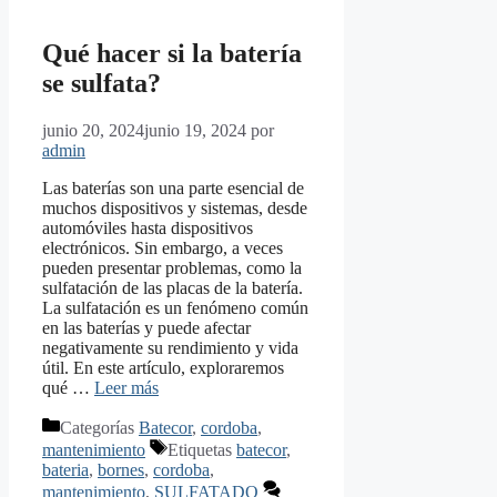
Qué hacer si la batería
se sulfata?
junio 20, 2024
junio 19, 2024
por
admin
Las baterías son una parte esencial de
muchos dispositivos y sistemas, desde
automóviles hasta dispositivos
electrónicos. Sin embargo, a veces
pueden presentar problemas, como la
sulfatación de las placas de la batería.
La sulfatación es un fenómeno común
en las baterías y puede afectar
negativamente su rendimiento y vida
útil. En este artículo, exploraremos
qué …
Leer más
Categorías
Batecor
,
cordoba
,
mantenimiento
Etiquetas
batecor
,
bateria
,
bornes
,
cordoba
,
mantenimiento
,
SULFATADO