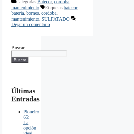
Categorías
Batecor
,
cordoba
,
mantenimiento
Etiquetas
batecor
,
bateria
,
bornes
,
cordoba
,
mantenimiento
,
SULFATADO
Dejar un comentario
Buscar
Buscar
Últimas
Entradas
Pioneiro
65:
La
opción
ideal