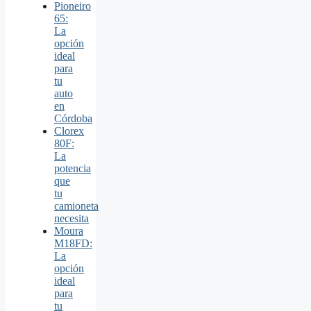
Pioneiro
65:
La
opción
ideal
para
tu
auto
en
Córdoba
Clorex
80F:
La
potencia
que
tu
camioneta
necesita
Moura
M18FD:
La
opción
ideal
para
tu