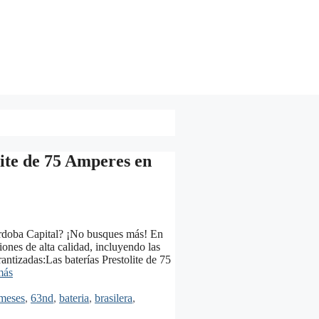
lite de 75 Amperes en
Córdoba Capital? ¡No busques más! En
ones de alta calidad, incluyendo las
antizadas:Las baterías Prestolite de 75
más
meses
,
63nd
,
bateria
,
brasilera
,