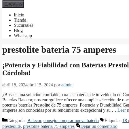
Menú
Inicio
Tienda
Sucursales
Blog
Whatsapp
prestolite bateria 75 amperes
¡Potencia y Fiabilidad con Baterías Presto
Córdoba!
abril 15, 2024
abril 15, 2024
por
admin
¿Buscas una solución confiable para las baterías de tu vehículo en 
Baterías Batecor, nos enorgullece ofrecer una amplia selección de opci
potentes baterías Prestolite de 75 amperes. Potencia y Durabilidad Gar
amperes son conocidas por su rendimiento excepcional y su …
Leer 
Categorías
Batecor
,
consejo comprar nueva bateria
Etiquetas
18 
presteolite
,
prestolite bateria 75 amperes
Dejar un comentario