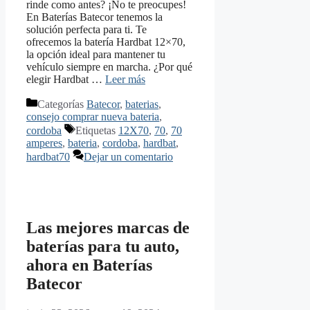
rinde como antes? ¡No te preocupes!
En Baterías Batecor tenemos la
solución perfecta para ti. Te
ofrecemos la batería Hardbat 12×70,
la opción ideal para mantener tu
vehículo siempre en marcha. ¿Por qué
elegir Hardbat …
Leer más
Categorías
Batecor
,
baterias
,
consejo comprar nueva bateria
,
cordoba
Etiquetas
12X70
,
70
,
70
amperes
,
bateria
,
cordoba
,
hardbat
,
hardbat70
Dejar un comentario
Las mejores marcas de
baterías para tu auto,
ahora en Baterías
Batecor