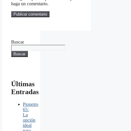
haga un comentario.
Buscar
Buscar
Últimas
Entradas
Pioneiro
65:
La
opción
ideal
para