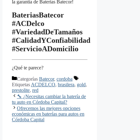
la garantía de Baterias Batecor!
BateriasBatecor
#ACDelco
#VariedadDeTamaños
#CalidadYConfiabilidad
#ServicioADomicilio
¿Qué te parece?
Categorías
Batecor
,
cordoba
Etiquetas
ACDELCO
,
brasilera
,
gold
,
prestolite
,
red
🔧 ¿Necesitas cambiar la batería de
tu auto en Córdoba Capital?
Ofrecemos las mejores opciones
económicas en baterías para autos en
Córdoba Capital