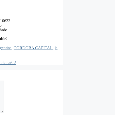
310622
o.
rdado.
able!
gentina
,
CORDOBA CAPITAL
,
la
ucionarlo!