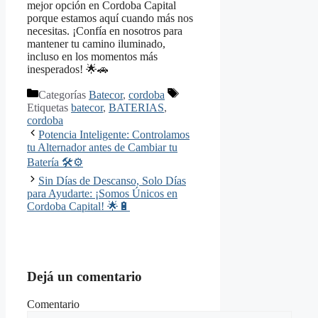
mejor opción en Cordoba Capital
porque estamos aquí cuando más nos
necesitas. ¡Confía en nosotros para
mantener tu camino iluminado,
incluso en los momentos más
inesperados! 🌟🚗
Categorías
Batecor
,
cordoba
Etiquetas
batecor
,
BATERIAS
,
cordoba
Potencia Inteligente: Controlamos
tu Alternador antes de Cambiar tu
Batería 🛠️⚙️
Sin Días de Descanso, Solo Días
para Ayudarte: ¡Somos Únicos en
Cordoba Capital! 🌟🔋
Dejá un comentario
Comentario