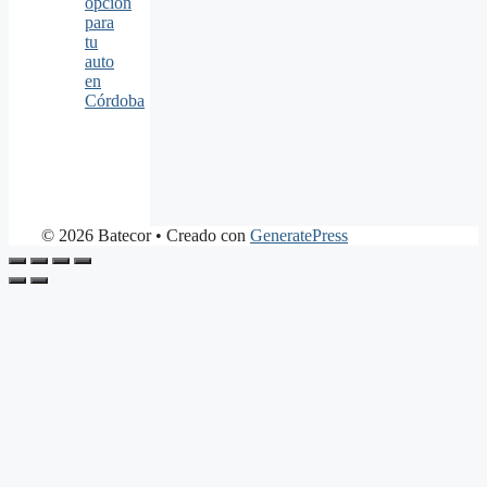
opción
para
tu
auto
en
Córdoba
© 2026 Batecor
• Creado con
GeneratePress