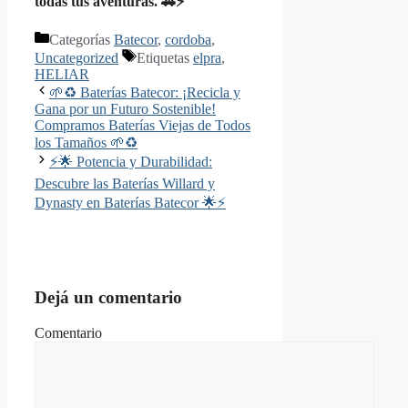
todas tus aventuras. 🚗⚡
Categorías
Batecor
,
cordoba
,
Uncategorized
Etiquetas
elpra
,
HELIAR
🌱♻️ Baterías Batecor: ¡Recicla y
Gana por un Futuro Sostenible!
Compramos Baterías Viejas de Todos
los Tamaños 🌱♻️
⚡🌟 Potencia y Durabilidad:
Descubre las Baterías Willard y
Dynasty en Baterías Batecor 🌟⚡
Dejá un comentario
Comentario