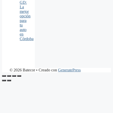
GD:
La
mejor
opción
para
tu
auto
en
Córdoba
© 2026 Batecor
• Creado con
GeneratePress